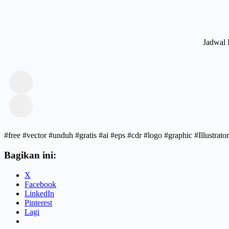
Jadwal 
#free #vector #unduh #gratis #ai #eps #cdr #logo #graphic #Illust
Bagikan ini:
X
Facebook
LinkedIn
Pinterest
Lagi