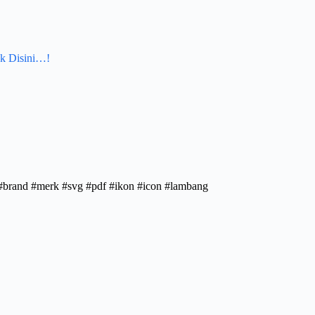
k Disini…!
g #brand #merk #svg #pdf #ikon #icon #lambang