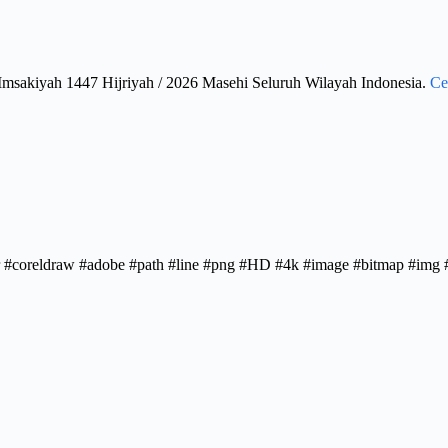
Imsakiyah 1447 Hijriyah / 2026 Masehi Seluruh Wilayah Indonesia.
Ce
rator #coreldraw #adobe #path #line #png #HD #4k #image #bitmap #im