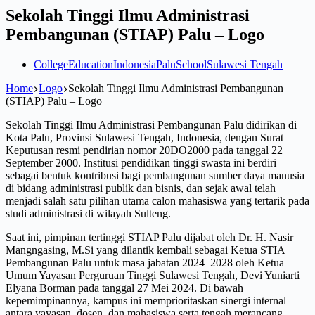
Sekolah Tinggi Ilmu Administrasi
Pembangunan (STIAP) Palu – Logo
College
Education
Indonesia
Palu
School
Sulawesi Tengah
Home
Logo
Sekolah Tinggi Ilmu Administrasi Pembangunan
(STIAP) Palu – Logo
Sekolah Tinggi Ilmu Administrasi Pembangunan Palu didirikan di
Kota Palu, Provinsi Sulawesi Tengah, Indonesia, dengan Surat
Keputusan resmi pendirian nomor 20DO2000 pada tanggal 22
September 2000. Institusi pendidikan tinggi swasta ini berdiri
sebagai bentuk kontribusi bagi pembangunan sumber daya manusia
di bidang administrasi publik dan bisnis, dan sejak awal telah
menjadi salah satu pilihan utama calon mahasiswa yang tertarik pada
studi administrasi di wilayah Sulteng.
Saat ini, pimpinan tertinggi STIAP Palu dijabat oleh Dr. H. Nasir
Mangngasing, M.Si yang dilantik kembali sebagai Ketua STIA
Pembangunan Palu untuk masa jabatan 2024–2028 oleh Ketua
Umum Yayasan Perguruan Tinggi Sulawesi Tengah, Devi Yuniarti
Elyana Borman pada tanggal 27 Mei 2024. Di bawah
kepemimpinannya, kampus ini memprioritaskan sinergi internal
antara yayasan, dosen, dan mahasiswa serta tengah merancang