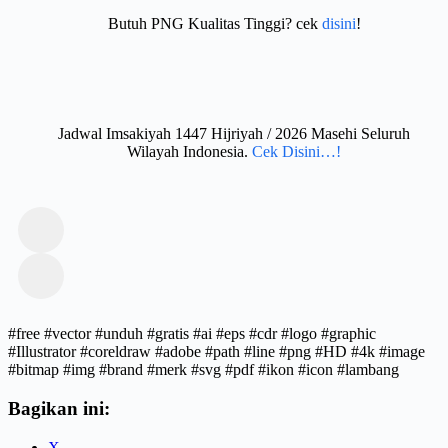
Butuh PNG Kualitas Tinggi? cek
disini
!
Jadwal Imsakiyah 1447 Hijriyah / 2026 Masehi Seluruh
Wilayah Indonesia.
Cek Disini…!
#free #vector #unduh #gratis #ai #eps #cdr #logo #graphic
#Illustrator #coreldraw #adobe #path #line #png #HD #4k #image
#bitmap #img #brand #merk #svg #pdf #ikon #icon #lambang
Bagikan ini:
X