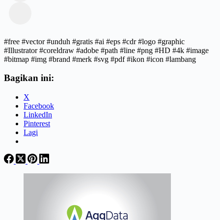
#free #vector #unduh #gratis #ai #eps #cdr #logo #graphic
#Illustrator #coreldraw #adobe #path #line #png #HD #4k #image
#bitmap #img #brand #merk #svg #pdf #ikon #icon #lambang
Bagikan ini:
X
Facebook
LinkedIn
Pinterest
Lagi