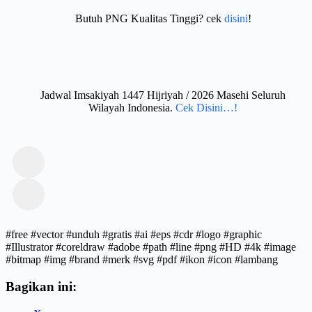
Butuh PNG Kualitas Tinggi? cek
disini
!
Jadwal Imsakiyah 1447 Hijriyah / 2026 Masehi Seluruh
Wilayah Indonesia.
Cek Disini…!
#free #vector #unduh #gratis #ai #eps #cdr #logo #graphic
#Illustrator #coreldraw #adobe #path #line #png #HD #4k #image
#bitmap #img #brand #merk #svg #pdf #ikon #icon #lambang
Bagikan ini: