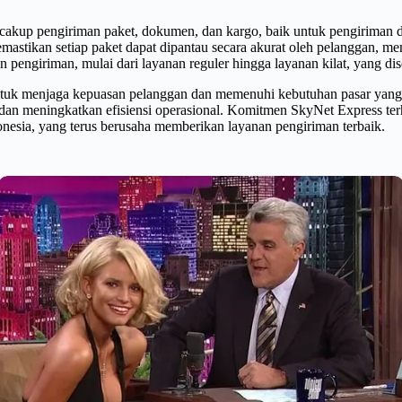
kup pengiriman paket, dokumen, dan kargo, baik untuk pengiriman d
mastikan setiap paket dapat dipantau secara akurat oleh pelanggan, me
n pengiriman, mulai dari layanan reguler hingga layanan kilat, yang d
k menjaga kepuasan pelanggan dan memenuhi kebutuhan pasar yang ter
si dan meningkatkan efisiensi operasional. Komitmen SkyNet Express te
onesia, yang terus berusaha memberikan layanan pengiriman terbaik.