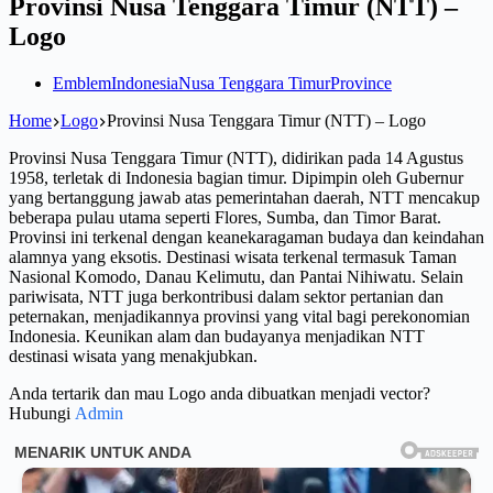
Provinsi Nusa Tenggara Timur (NTT) –
Logo
Emblem
Indonesia
Nusa Tenggara Timur
Province
Home
Logo
Provinsi Nusa Tenggara Timur (NTT) – Logo
Provinsi Nusa Tenggara Timur (NTT), didirikan pada 14 Agustus
1958, terletak di Indonesia bagian timur. Dipimpin oleh Gubernur
yang bertanggung jawab atas pemerintahan daerah, NTT mencakup
beberapa pulau utama seperti Flores, Sumba, dan Timor Barat.
Provinsi ini terkenal dengan keanekaragaman budaya dan keindahan
alamnya yang eksotis. Destinasi wisata terkenal termasuk Taman
Nasional Komodo, Danau Kelimutu, dan Pantai Nihiwatu. Selain
pariwisata, NTT juga berkontribusi dalam sektor pertanian dan
peternakan, menjadikannya provinsi yang vital bagi perekonomian
Indonesia. Keunikan alam dan budayanya menjadikan NTT
destinasi wisata yang menakjubkan.
Anda tertarik dan mau Logo anda dibuatkan menjadi vector?
Hubungi
Admin