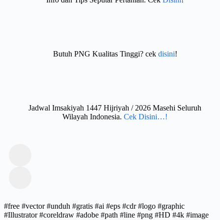
Butuh PNG Kualitas Tinggi? cek
disini
!
Jadwal Imsakiyah 1447 Hijriyah / 2026 Masehi Seluruh
Wilayah Indonesia.
Cek Disini…!
#free #vector #unduh #gratis #ai #eps #cdr #logo #graphic
#Illustrator #coreldraw #adobe #path #line #png #HD #4k #image