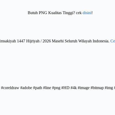
Butuh PNG Kualitas Tinggi? cek
disini
!
Imsakiyah 1447 Hijriyah / 2026 Masehi Seluruh Wilayah Indonesia.
Ce
rator #coreldraw #adobe #path #line #png #HD #4k #image #bitmap #im