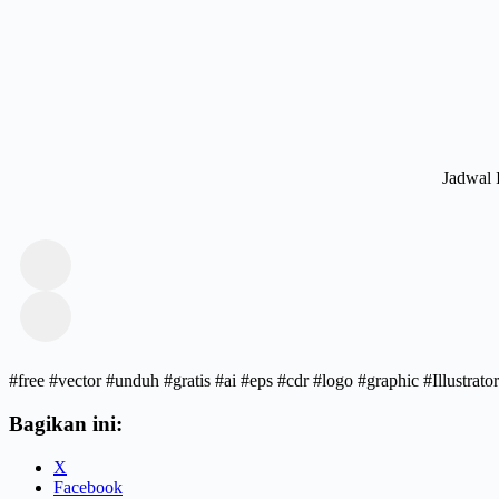
Jadwal 
#free #vector #unduh #gratis #ai #eps #cdr #logo #graphic #Illust
Bagikan ini:
X
Facebook