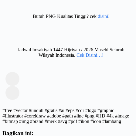
Butuh PNG Kualitas Tinggi? cek
disini
!
Jadwal Imsakiyah 1447 Hijriyah / 2026 Masehi Seluruh
Wilayah Indonesia.
Cek Disini…!
#free #vector #unduh #gratis #ai #eps #cdr #logo #graphic
#Illustrator #coreldraw #adobe #path #line #png #HD #4k #image
#bitmap #img #brand #merk #svg #pdf #ikon #icon #lambang
Bagikan ini: