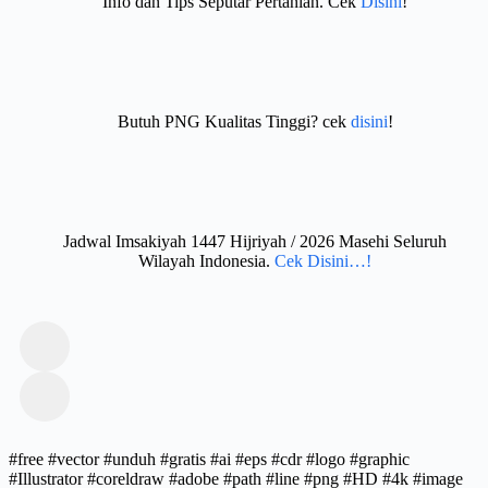
Info dan Tips Seputar Pertanian. Cek
Disini
!
Butuh PNG Kualitas Tinggi? cek
disini
!
Jadwal Imsakiyah 1447 Hijriyah / 2026 Masehi Seluruh
Wilayah Indonesia.
Cek Disini…!
#free #vector #unduh #gratis #ai #eps #cdr #logo #graphic
#Illustrator #coreldraw #adobe #path #line #png #HD #4k #image