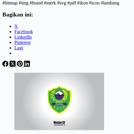
#bitmap #img #brand #merk #svg #pdf #ikon #icon #lambang
Bagikan ini:
X
Facebook
LinkedIn
Pinterest
Lagi