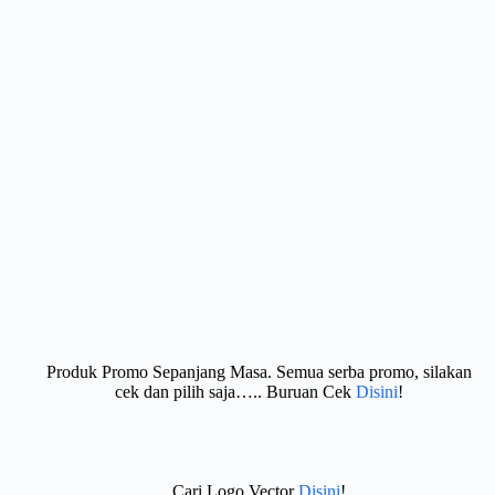
Produk Promo Sepanjang Masa. Semua serba promo, silakan
cek dan pilih saja….. Buruan Cek
Disini
!
Cari Logo Vector
Disini
!