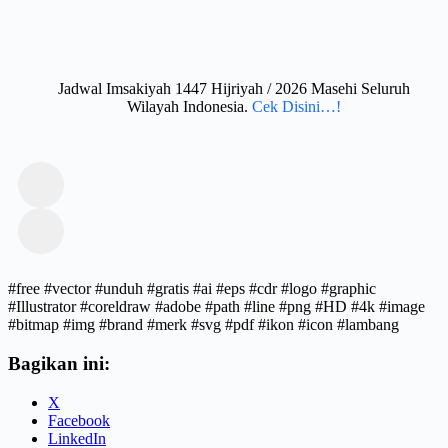
Jadwal Imsakiyah 1447 Hijriyah / 2026 Masehi Seluruh
Wilayah Indonesia.
Cek Disini…!
#free #vector #unduh #gratis #ai #eps #cdr #logo #graphic
#Illustrator #coreldraw #adobe #path #line #png #HD #4k #image
#bitmap #img #brand #merk #svg #pdf #ikon #icon #lambang
Bagikan ini:
X
Facebook
LinkedIn