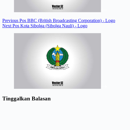
Previous
Pos
BBC (British Broadcasting Corporation) - Logo
Next
Pos
Kota Sibolga (Sibolga Nauli) - Logo
Tinggalkan Balasan