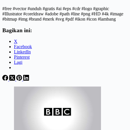
#free #vector #unduh #gratis #ai #eps #cdr #logo #graphic
#Illustrator #coreldraw #adobe #path #line #png #HD #4k #image
#bitmap #img #brand #merk #svg #pdf #ikon #icon #lambang
Bagikan ini:
X
Facebook
LinkedIn
Pinterest
Lagi