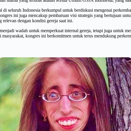
an utama yang terlibat adalah Ketua Umum GSJA Indonesia, yang saat 
okal di seluruh Indonesia berkumpul untuk berdiskusi mengenai perkemb
ongres ini juga mencakup pembaruan visi strategis yang bertujuan un
g relevan dengan kondisi gereja saat ini.
enjadi wadah untuk memperkuat internal gereja, tetapi juga untuk me
i masyarakat, kongres ini berkomitmen untuk terus mendukung perkemba