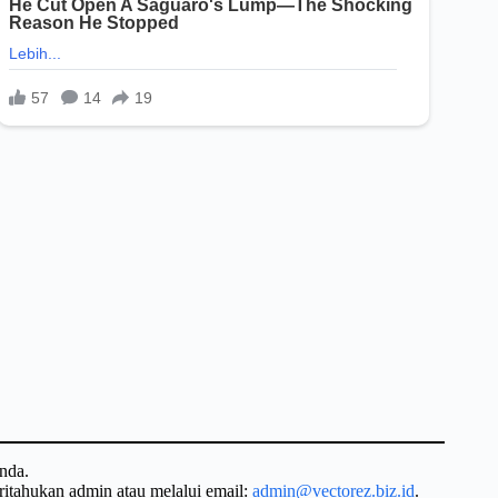
nda.
ritahukan admin atau melalui email:
admin@vectorez.biz.id
.