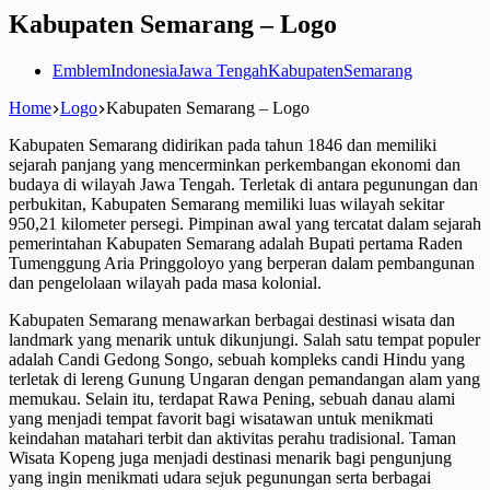
Kabupaten Semarang – Logo
Emblem
Indonesia
Jawa Tengah
Kabupaten
Semarang
Home
Logo
Kabupaten Semarang – Logo
Kabupaten Semarang didirikan pada tahun 1846 dan memiliki
sejarah panjang yang mencerminkan perkembangan ekonomi dan
budaya di wilayah Jawa Tengah. Terletak di antara pegunungan dan
perbukitan, Kabupaten Semarang memiliki luas wilayah sekitar
950,21 kilometer persegi. Pimpinan awal yang tercatat dalam sejarah
pemerintahan Kabupaten Semarang adalah Bupati pertama Raden
Tumenggung Aria Pringgoloyo yang berperan dalam pembangunan
dan pengelolaan wilayah pada masa kolonial.
Kabupaten Semarang menawarkan berbagai destinasi wisata dan
landmark yang menarik untuk dikunjungi. Salah satu tempat populer
adalah Candi Gedong Songo, sebuah kompleks candi Hindu yang
terletak di lereng Gunung Ungaran dengan pemandangan alam yang
memukau. Selain itu, terdapat Rawa Pening, sebuah danau alami
yang menjadi tempat favorit bagi wisatawan untuk menikmati
keindahan matahari terbit dan aktivitas perahu tradisional. Taman
Wisata Kopeng juga menjadi destinasi menarik bagi pengunjung
yang ingin menikmati udara sejuk pegunungan serta berbagai