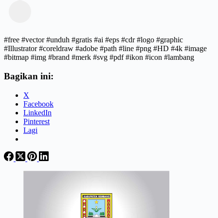
#free #vector #unduh #gratis #ai #eps #cdr #logo #graphic
#Illustrator #coreldraw #adobe #path #line #png #HD #4k #image
#bitmap #img #brand #merk #svg #pdf #ikon #icon #lambang
Bagikan ini:
X
Facebook
LinkedIn
Pinterest
Lagi