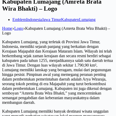
Kabupaten Lumajang (Amreta Brata
Wira Bhakti) – Logo
Emblem
Indonesia
Jawa Timur
Kabupaten
Lumajang
Home
Logo
Kabupaten Lumajang (Amreta Brata Wira Bhakti) –
Logo
Kabupaten Lumajang, yang terletak di Provinsi Jawa Timur,
Indonesia, memiliki sejarah panjang yang berkaitan dengan
Kerajaan Majapahit dan Kerajaan Mataram Islam. Wilayah ini telah
berkembang sejak zaman kerajaan dan secara resmi berdiri sebagai
kabupaten pada tahun 1255, menjadikannya salah satu daerah tertua
di Jawa Timur. Dengan luas wilayah sekitar 1.790,90 km²,
Lumajang memiliki lanskap yang beragam, mulai dari pegunungan
hingga pesisir. Pimpinan awal yang memegang peranan penting
dalam pembentukan pemerintahan daerah adalah Arya Wiraraja,
seorang tokoh penting di era Majapahit yang turut berkontribusi
dalam pembentukan Lumajang. Kabupaten ini juga dikenal dengan
semboyan “Amreta Brata Wira Bhakti,” yang mencerminkan
semangat pengabdian dan keberanian masyarakatnya dalam
membangun daerah.
Kabupaten Lumajang memiliki banyak destinasi wisata unggulan
yang menarik perhatian wisatawan lokal maupun mancanegara.