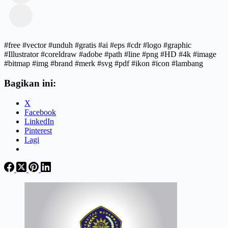
#free #vector #unduh #gratis #ai #eps #cdr #logo #graphic
#Illustrator #coreldraw #adobe #path #line #png #HD #4k #image
#bitmap #img #brand #merk #svg #pdf #ikon #icon #lambang
Bagikan ini:
X
Facebook
LinkedIn
Pinterest
Lagi