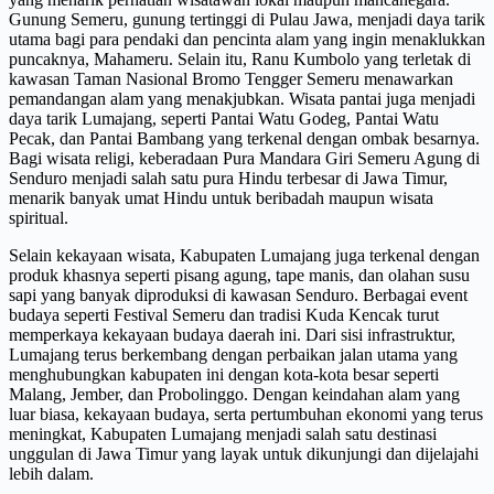
Gunung Semeru, gunung tertinggi di Pulau Jawa, menjadi daya tarik
utama bagi para pendaki dan pencinta alam yang ingin menaklukkan
puncaknya, Mahameru. Selain itu, Ranu Kumbolo yang terletak di
kawasan Taman Nasional Bromo Tengger Semeru menawarkan
pemandangan alam yang menakjubkan. Wisata pantai juga menjadi
daya tarik Lumajang, seperti Pantai Watu Godeg, Pantai Watu
Pecak, dan Pantai Bambang yang terkenal dengan ombak besarnya.
Bagi wisata religi, keberadaan Pura Mandara Giri Semeru Agung di
Senduro menjadi salah satu pura Hindu terbesar di Jawa Timur,
menarik banyak umat Hindu untuk beribadah maupun wisata
spiritual.
Selain kekayaan wisata, Kabupaten Lumajang juga terkenal dengan
produk khasnya seperti pisang agung, tape manis, dan olahan susu
sapi yang banyak diproduksi di kawasan Senduro. Berbagai event
budaya seperti Festival Semeru dan tradisi Kuda Kencak turut
memperkaya kekayaan budaya daerah ini. Dari sisi infrastruktur,
Lumajang terus berkembang dengan perbaikan jalan utama yang
menghubungkan kabupaten ini dengan kota-kota besar seperti
Malang, Jember, dan Probolinggo. Dengan keindahan alam yang
luar biasa, kekayaan budaya, serta pertumbuhan ekonomi yang terus
meningkat, Kabupaten Lumajang menjadi salah satu destinasi
unggulan di Jawa Timur yang layak untuk dikunjungi dan dijelajahi
lebih dalam.