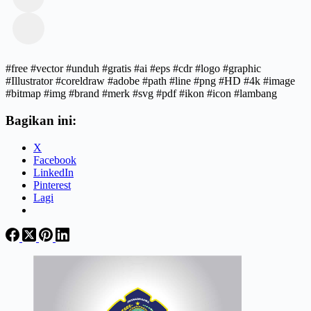
#free #vector #unduh #gratis #ai #eps #cdr #logo #graphic
#Illustrator #coreldraw #adobe #path #line #png #HD #4k #image
#bitmap #img #brand #merk #svg #pdf #ikon #icon #lambang
Bagikan ini:
X
Facebook
LinkedIn
Pinterest
Lagi