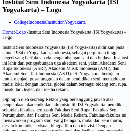
Institut Seni Indonesia Yogyakarta (ISI
Yogyakarta) – Logo
College
Indonesia
Institution
Yogyakarta
Home
Logo
Institut Seni Indonesia Yogyakarta (ISI Yogyakarta) –
Logo
Institut Seni Indonesia Yogyakarta (ISI Yogyakarta) didirikan pada
tahun 1984 di Yogyakarta, Indonesia, sebagai perguruan tinggi
negeri yang berfokus pada pengembangan seni dan budaya. Institusi
ini lahir dari penggabungan tiga akademi seni, yakni Akademi Seni
Rupa Indonesia (ASRI), Akademi Musik Indonesia (AMI), dan
Akademi Seni Tari Indonesia (ASTI). ISI Yogyakarta bertujuan
untuk menjadi pusat unggulan dalam pendidikan seni, memadukan
tradisi lokal dengan inovasi global dalam berbagai bidang seni rupa,
musik, tari, teater, dan media rekam.
Dipimpin oleh seorang Rektor yang bertanggung jawab atas
pengelolaan akademik dan administratif, ISI Yogyakarta memiliki
sejumlah fakultas, termasuk Fakultas Seni Rupa, Fakultas Seni
Pertunjukan, dan Fakultas Seni Media Rekam. Fakultas-fakultas ini
menawarkan program studi yang beragam, mulai dari seni murni,
desain komunikasi visual, hingga film dan televisi. Dengan
dukungan tenaga pengajar profesional dan fasilitas yang memadai,