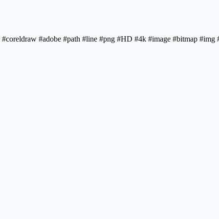
rator #coreldraw #adobe #path #line #png #HD #4k #image #bitmap #im