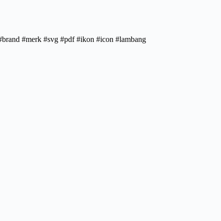
g #brand #merk #svg #pdf #ikon #icon #lambang