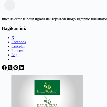
#free #vector #unduh #gratis #ai #eps #cdr #logo #graphic #Illust
Bagikan ini:
X
Facebook
LinkedIn
Pinterest
Lagi