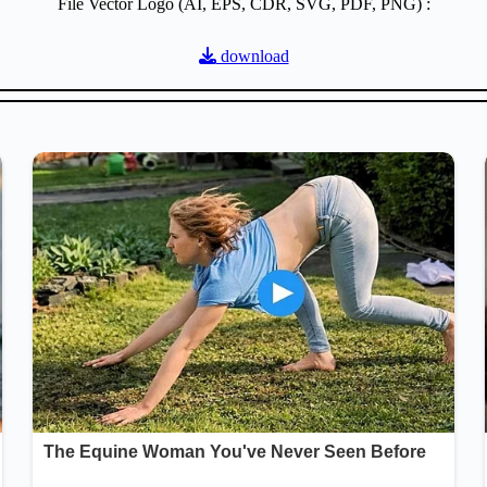
File Vector Logo (AI, EPS, CDR, SVG, PDF, PNG) :
download