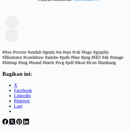
#free #vector #unduh #gratis #ai #eps #cdr #logo #graphic
#Illustrator #coreldraw #adobe #path #line #png #HD #4k #image
#bitmap #img #brand #merk #svg #pdf #ikon #icon #lambang
Bagikan ini:
X
Facebook
LinkedIn
Pinterest
Lagi