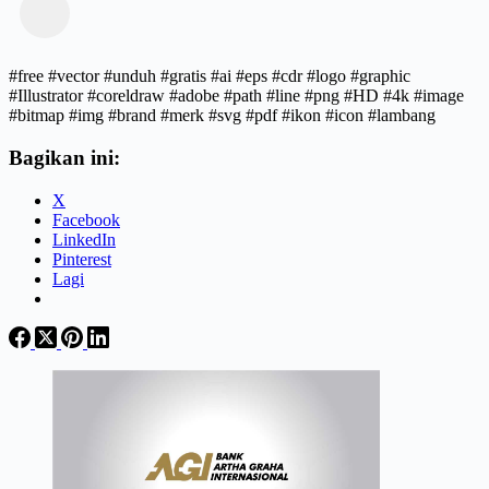
#free #vector #unduh #gratis #ai #eps #cdr #logo #graphic
#Illustrator #coreldraw #adobe #path #line #png #HD #4k #image
#bitmap #img #brand #merk #svg #pdf #ikon #icon #lambang
Bagikan ini:
X
Facebook
LinkedIn
Pinterest
Lagi