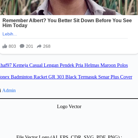
gi
Admin
Logo Vector
File Vector Logo (AI, EPS, CDR, SVG, PDF, PNG) :