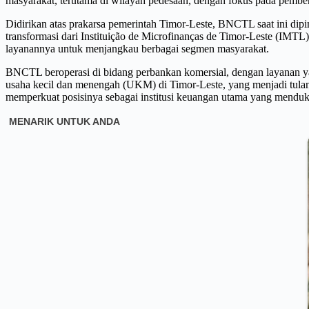
masyarakat, terutama di wilayah pedesaan, dengan fokus pada pembe
Didirikan atas prakarsa pemerintah Timor-Leste, BNCTL saat ini d
transformasi dari Instituição de Microfinanças de Timor-Leste (IM
layanannya untuk menjangkau berbagai segmen masyarakat.
BNCTL beroperasi di bidang perbankan komersial, dengan layanan 
usaha kecil dan menengah (UKM) di Timor-Leste, yang menjadi tul
memperkuat posisinya sebagai institusi keuangan utama yang mendu