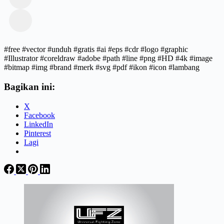
#free #vector #unduh #gratis #ai #eps #cdr #logo #graphic
#Illustrator #coreldraw #adobe #path #line #png #HD #4k #image
#bitmap #img #brand #merk #svg #pdf #ikon #icon #lambang
Bagikan ini:
X
Facebook
LinkedIn
Pinterest
Lagi