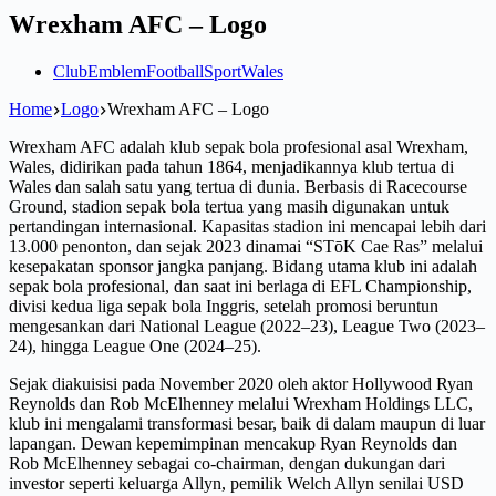
Wrexham AFC – Logo
Club
Emblem
Football
Sport
Wales
Home
Logo
Wrexham AFC – Logo
Wrexham AFC adalah klub sepak bola profesional asal Wrexham,
Wales, didirikan pada tahun 1864, menjadikannya klub tertua di
Wales dan salah satu yang tertua di dunia. Berbasis di Racecourse
Ground, stadion sepak bola tertua yang masih digunakan untuk
pertandingan internasional. Kapasitas stadion ini mencapai lebih dari
13.000 penonton, dan sejak 2023 dinamai “STōK Cae Ras” melalui
kesepakatan sponsor jangka panjang. Bidang utama klub ini adalah
sepak bola profesional, dan saat ini berlaga di EFL Championship,
divisi kedua liga sepak bola Inggris, setelah promosi beruntun
mengesankan dari National League (2022–23), League Two (2023–
24), hingga League One (2024–25).
Sejak diakuisisi pada November 2020 oleh aktor Hollywood Ryan
Reynolds dan Rob McElhenney melalui Wrexham Holdings LLC,
klub ini mengalami transformasi besar, baik di dalam maupun di luar
lapangan. Dewan kepemimpinan mencakup Ryan Reynolds dan
Rob McElhenney sebagai co-chairman, dengan dukungan dari
investor seperti keluarga Allyn, pemilik Welch Allyn senilai USD