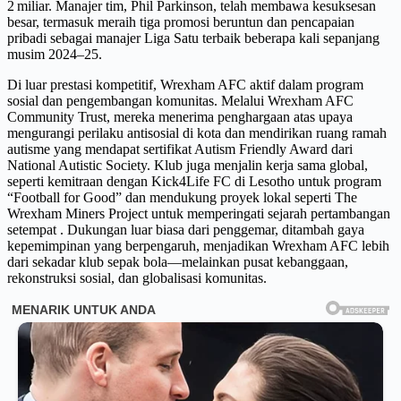
2 miliar. Manajer tim, Phil Parkinson, telah membawa kesuksesan
besar, termasuk meraih tiga promosi beruntun dan pencapaian
pribadi sebagai manajer Liga Satu terbaik beberapa kali sepanjang
musim 2024–25.
Di luar prestasi kompetitif, Wrexham AFC aktif dalam program
sosial dan pengembangan komunitas. Melalui Wrexham AFC
Community Trust, mereka menerima penghargaan atas upaya
mengurangi perilaku antisosial di kota dan mendirikan ruang ramah
autisme yang mendapat sertifikat Autism Friendly Award dari
National Autistic Society. Klub juga menjalin kerja sama global,
seperti kemitraan dengan Kick4Life FC di Lesotho untuk program
“Football for Good” dan mendukung proyek lokal seperti The
Wrexham Miners Project untuk memperingati sejarah pertambangan
setempat . Dukungan luar biasa dari penggemar, ditambah gaya
kepemimpinan yang berpengaruh, menjadikan Wrexham AFC lebih
dari sekadar klub sepak bola—melainkan pusat kebanggaan,
rekonstruksi sosial, dan globalisasi komunitas.