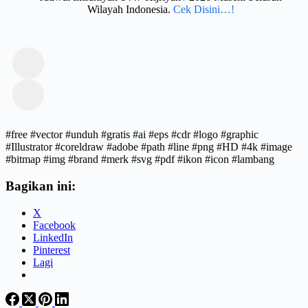
Wilayah Indonesia.
Cek Disini…!
#free #vector #unduh #gratis #ai #eps #cdr #logo #graphic
#Illustrator #coreldraw #adobe #path #line #png #HD #4k #image
#bitmap #img #brand #merk #svg #pdf #ikon #icon #lambang
Bagikan ini:
X
Facebook
LinkedIn
Pinterest
Lagi