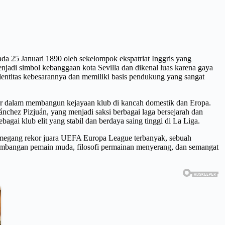
pada 25 Januari 1890 oleh sekelompok ekspatriat Inggris yang
njadi simbol kebanggaan kota Sevilla dan dikenal luas karena gaya
dentitas kebesarannya dan memiliki basis pendukung yang sangat
esar dalam membangun kejayaan klub di kancah domestik dan Eropa.
chez Pizjuán, yang menjadi saksi berbagai laga bersejarah dan
gai klub elit yang stabil dan berdaya saing tinggi di La Liga.
 pemegang rekor juara UEFA Europa League terbanyak, sebuah
embangan pemain muda, filosofi permainan menyerang, dan semangat