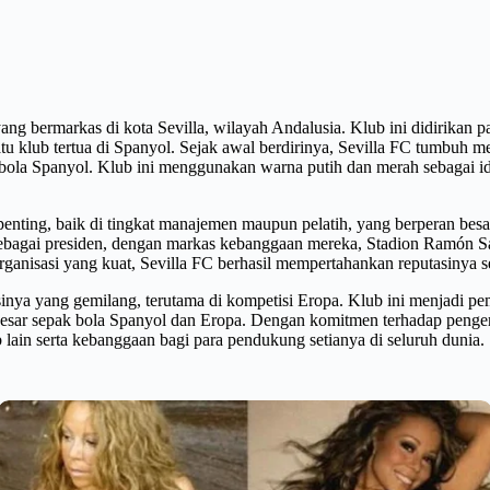
yang bermarkas di kota Sevilla, wilayah Andalusia. Klub ini didirikan 
 klub tertua di Spanyol. Sejak awal berdirinya, Sevilla FC tumbuh me
 bola Spanyol. Klub ini menggunakan warna putih dan merah sebagai i
 penting, baik di tingkat manajemen maupun pelatih, yang berperan b
ebagai presiden, dengan markas kebanggaan mereka, Stadion Ramón Sán
anisasi yang kuat, Sevilla FC berhasil mempertahankan reputasinya seba
tasinya yang gemilang, terutama di kompetisi Eropa. Klub ini menjadi
 besar sepak bola Spanyol dan Eropa. Dengan komitmen terhadap peng
b lain serta kebanggaan bagi para pendukung setianya di seluruh dunia.