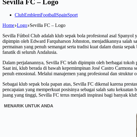
Sevilla FC – Logo
Club
Emblem
Football
Spain
Sport
Home
Logo
Sevilla FC – Logo
Sevilla Fútbol Club adalah klub sepak bola profesional asal Spanyol 
dipimpin oleh Edward Farquharson Johnston, menjadikannya salah satu
permainan yang penuh semangat serta tradisi kuat dalam dunia sepak
fanatik di seluruh Andalusia.
Dalam perjalanannya, Sevilla FC telah dipimpin oleh berbagai tokoh
Saat ini, klub berada di bawah kepemimpinan José Castro Carmona s
penuh emosional. Melalui manajemen yang profesional dan struktur org
Sebagai klub sepak bola papan atas, Sevilla FC dikenal karena pres
pencapaian yang memperkuat posisinya sebagai salah satu kekuatan
juang yang tinggi, Sevilla FC terus menjadi inspirasi bagi banyak klu