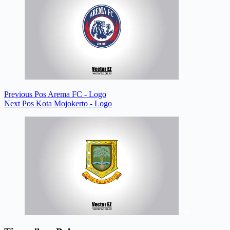
Previous
Pos
Arema FC - Logo
Next
Pos
Kota Mojokerto - Logo