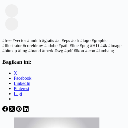
#free #vector #unduh #gratis #ai #eps #cdr #logo #graphic
#Illustrator #coreldraw #adobe #path #line #png #HD #4k #image
#bitmap #img #brand #merk #svg #pdf #ikon #icon #lambang
Bagikan ini:
X
Facebook
LinkedIn
Pinterest
Lagi