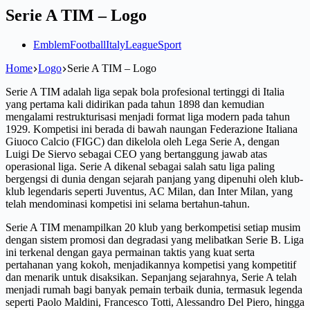
Serie A TIM – Logo
Emblem
Football
Italy
League
Sport
Home
Logo
Serie A TIM – Logo
Serie A TIM adalah liga sepak bola profesional tertinggi di Italia
yang pertama kali didirikan pada tahun 1898 dan kemudian
mengalami restrukturisasi menjadi format liga modern pada tahun
1929. Kompetisi ini berada di bawah naungan Federazione Italiana
Giuoco Calcio (FIGC) dan dikelola oleh Lega Serie A, dengan
Luigi De Siervo sebagai CEO yang bertanggung jawab atas
operasional liga. Serie A dikenal sebagai salah satu liga paling
bergengsi di dunia dengan sejarah panjang yang dipenuhi oleh klub-
klub legendaris seperti Juventus, AC Milan, dan Inter Milan, yang
telah mendominasi kompetisi ini selama bertahun-tahun.
Serie A TIM menampilkan 20 klub yang berkompetisi setiap musim
dengan sistem promosi dan degradasi yang melibatkan Serie B. Liga
ini terkenal dengan gaya permainan taktis yang kuat serta
pertahanan yang kokoh, menjadikannya kompetisi yang kompetitif
dan menarik untuk disaksikan. Sepanjang sejarahnya, Serie A telah
menjadi rumah bagi banyak pemain terbaik dunia, termasuk legenda
seperti Paolo Maldini, Francesco Totti, Alessandro Del Piero, hingga