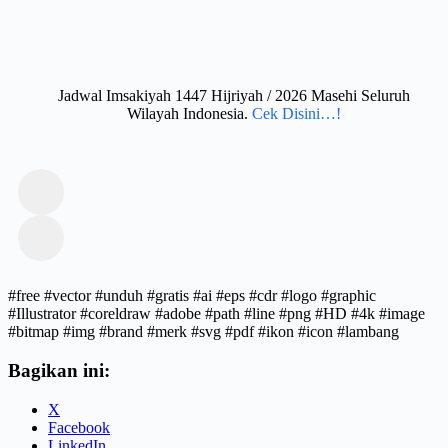
Jadwal Imsakiyah 1447 Hijriyah / 2026 Masehi Seluruh
Wilayah Indonesia.
Cek Disini…!
#free #vector #unduh #gratis #ai #eps #cdr #logo #graphic
#Illustrator #coreldraw #adobe #path #line #png #HD #4k #image
#bitmap #img #brand #merk #svg #pdf #ikon #icon #lambang
Bagikan ini:
X
Facebook
LinkedIn