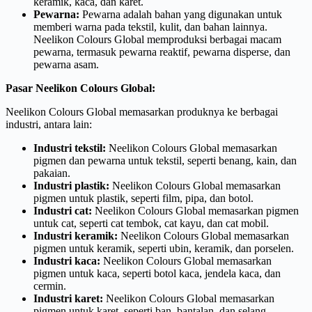
keramik, kaca, dan karet.
Pewarna:
Pewarna adalah bahan yang digunakan untuk
memberi warna pada tekstil, kulit, dan bahan lainnya.
Neelikon Colours Global memproduksi berbagai macam
pewarna, termasuk pewarna reaktif, pewarna disperse, dan
pewarna asam.
Pasar Neelikon Colours Global:
Neelikon Colours Global memasarkan produknya ke berbagai
industri, antara lain:
Industri tekstil:
Neelikon Colours Global memasarkan
pigmen dan pewarna untuk tekstil, seperti benang, kain, dan
pakaian.
Industri plastik:
Neelikon Colours Global memasarkan
pigmen untuk plastik, seperti film, pipa, dan botol.
Industri cat:
Neelikon Colours Global memasarkan pigmen
untuk cat, seperti cat tembok, cat kayu, dan cat mobil.
Industri keramik:
Neelikon Colours Global memasarkan
pigmen untuk keramik, seperti ubin, keramik, dan porselen.
Industri kaca:
Neelikon Colours Global memasarkan
pigmen untuk kaca, seperti botol kaca, jendela kaca, dan
cermin.
Industri karet:
Neelikon Colours Global memasarkan
pigmen untuk karet, seperti ban, bantalan, dan selang.