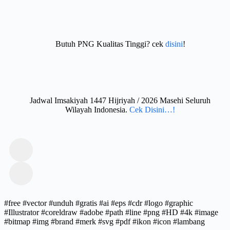
Butuh PNG Kualitas Tinggi? cek
disini
!
Jadwal Imsakiyah 1447 Hijriyah / 2026 Masehi Seluruh
Wilayah Indonesia.
Cek Disini…!
#free #vector #unduh #gratis #ai #eps #cdr #logo #graphic
#Illustrator #coreldraw #adobe #path #line #png #HD #4k #image
#bitmap #img #brand #merk #svg #pdf #ikon #icon #lambang