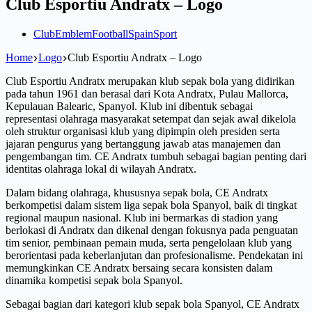
Club Esportiu Andratx – Logo
Club
Emblem
Football
Spain
Sport
Home
Logo
Club Esportiu Andratx – Logo
Club Esportiu Andratx merupakan klub sepak bola yang didirikan
pada tahun 1961 dan berasal dari Kota Andratx, Pulau Mallorca,
Kepulauan Balearic, Spanyol. Klub ini dibentuk sebagai
representasi olahraga masyarakat setempat dan sejak awal dikelola
oleh struktur organisasi klub yang dipimpin oleh presiden serta
jajaran pengurus yang bertanggung jawab atas manajemen dan
pengembangan tim. CE Andratx tumbuh sebagai bagian penting dari
identitas olahraga lokal di wilayah Andratx.
Dalam bidang olahraga, khususnya sepak bola, CE Andratx
berkompetisi dalam sistem liga sepak bola Spanyol, baik di tingkat
regional maupun nasional. Klub ini bermarkas di stadion yang
berlokasi di Andratx dan dikenal dengan fokusnya pada penguatan
tim senior, pembinaan pemain muda, serta pengelolaan klub yang
berorientasi pada keberlanjutan dan profesionalisme. Pendekatan ini
memungkinkan CE Andratx bersaing secara konsisten dalam
dinamika kompetisi sepak bola Spanyol.
Sebagai bagian dari kategori klub sepak bola Spanyol, CE Andratx