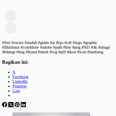
#free #vector #unduh #gratis #ai #eps #cdr #logo #graphic
#Illustrator #coreldraw #adobe #path #line #png #HD #4k #image
#bitmap #img #brand #merk #svg #pdf #ikon #icon #lambang
Bagikan ini:
X
Facebook
LinkedIn
Pinterest
Lagi