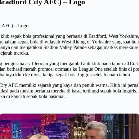
(Bradford City AFC) – Logo
ty AFC) – Logo
lub sepak bola profesional yang berbasis di Bradford, West Yorkshire, 
alkan sepak bola di wilayah West Riding of Yorkshire yang saat itu d
ya dan menjadikan Stadion Valley Parade sebagai markas mereka sejak
sejarah mereka.
rang pengusaha asal Jerman yang mengambil alih klub pada tahun 2016. 
berhasil meraih promosi otomatis ke League One setelah finis di pos
inya klub ke divisi ketiga sepak bola Inggris setelah enam tahun.
 City AFC memiliki sejarah yang kaya dan penuh warna. Klub ini pern
asi pada musim pertama mereka di kasta tertinggi sepak bola Inggris
ka di kancah sepak bola nasional.