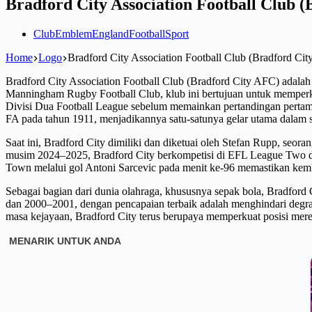
Bradford City Association Football Club 
Club
Emblem
England
Football
Sport
Home
Logo
Bradford City Association Football Club (Bradford Ci
Bradford City Association Football Club (Bradford City AFC) adalah k
Manningham Rugby Football Club, klub ini bertujuan untuk memperken
Divisi Dua Football League sebelum memainkan pertandingan pertaman
FA pada tahun 1911, menjadikannya satu-satunya gelar utama dalam 
Saat ini, Bradford City dimiliki dan diketuai oleh Stefan Rupp, seo
musim 2024–2025, Bradford City berkompetisi di EFL League Two dan 
Town melalui gol Antoni Sarcevic pada menit ke-96 memastikan kembal
Sebagai bagian dari dunia olahraga, khususnya sepak bola, Bradford
dan 2000–2001, dengan pencapaian terbaik adalah menghindari degrad
masa kejayaan, Bradford City terus berupaya memperkuat posisi mere