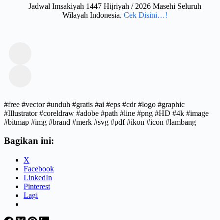
Jadwal Imsakiyah 1447 Hijriyah / 2026 Masehi Seluruh
Wilayah Indonesia.
Cek Disini…!
#free #vector #unduh #gratis #ai #eps #cdr #logo #graphic
#Illustrator #coreldraw #adobe #path #line #png #HD #4k #image
#bitmap #img #brand #merk #svg #pdf #ikon #icon #lambang
Bagikan ini:
X
Facebook
LinkedIn
Pinterest
Lagi