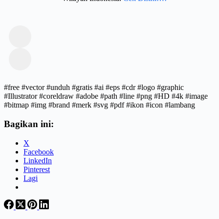
#free #vector #unduh #gratis #ai #eps #cdr #logo #graphic
#Illustrator #coreldraw #adobe #path #line #png #HD #4k #image
#bitmap #img #brand #merk #svg #pdf #ikon #icon #lambang
Bagikan ini:
X
Facebook
LinkedIn
Pinterest
Lagi