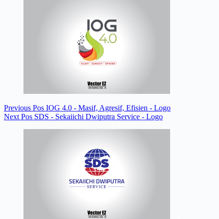
Previous
Pos
IOG 4.0 - Masif, Agresif, Efisien - Logo
Next
Pos
SDS - Sekaiichi Dwiputra Service - Logo