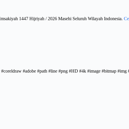
Imsakiyah 1447 Hijriyah / 2026 Masehi Seluruh Wilayah Indonesia.
Ce
rator #coreldraw #adobe #path #line #png #HD #4k #image #bitmap #im