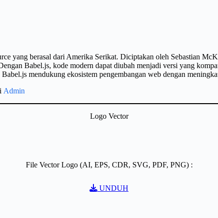
ource yang berasal dari Amerika Serikat. Diciptakan oleh Sebastian McK
ngan Babel.js, kode modern dapat diubah menjadi versi yang kompati
rm. Babel.js mendukung ekosistem pengembangan web dengan meningkatk
gi
Admin
Logo Vector
File Vector Logo (AI, EPS, CDR, SVG, PDF, PNG) :
UNDUH