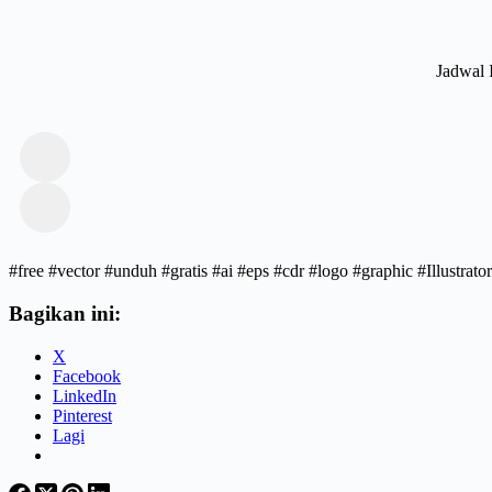
Jadwal 
#free #vector #unduh #gratis #ai #eps #cdr #logo #graphic #Illust
Bagikan ini:
X
Facebook
LinkedIn
Pinterest
Lagi