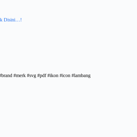
k Disini…!
g #brand #merk #svg #pdf #ikon #icon #lambang