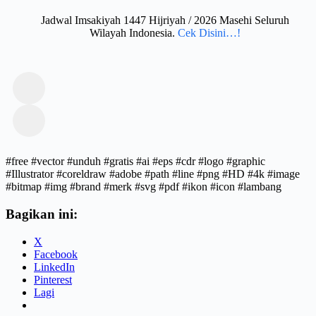
Jadwal Imsakiyah 1447 Hijriyah / 2026 Masehi Seluruh
Wilayah Indonesia.
Cek Disini…!
#free #vector #unduh #gratis #ai #eps #cdr #logo #graphic
#Illustrator #coreldraw #adobe #path #line #png #HD #4k #image
#bitmap #img #brand #merk #svg #pdf #ikon #icon #lambang
Bagikan ini:
X
Facebook
LinkedIn
Pinterest
Lagi