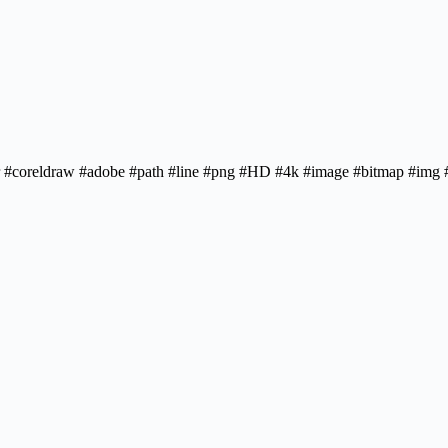
rator #coreldraw #adobe #path #line #png #HD #4k #image #bitmap #im