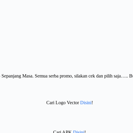
Sepanjang Masa. Semua serba promo, silakan cek dan pilih saja….. 
Cari Logo Vector
Disini
!
Cari APK
Disini
!