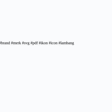
g #brand #merk #svg #pdf #ikon #icon #lambang